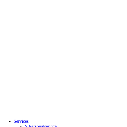
Close
Services
Menu
S-Personalservice