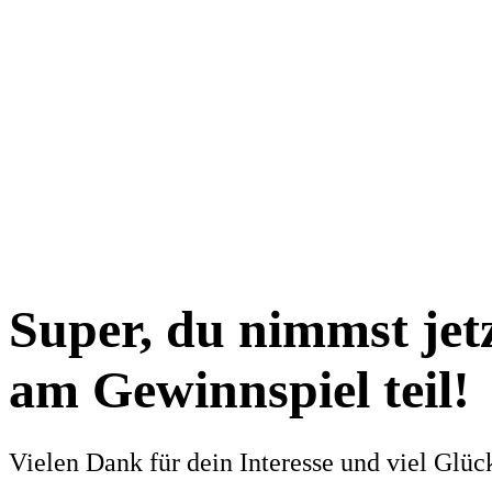
Skip
to
main
content
Super, du nimmst jet
am Gewinnspiel teil!
Vielen Dank für dein Interesse und viel Glüc